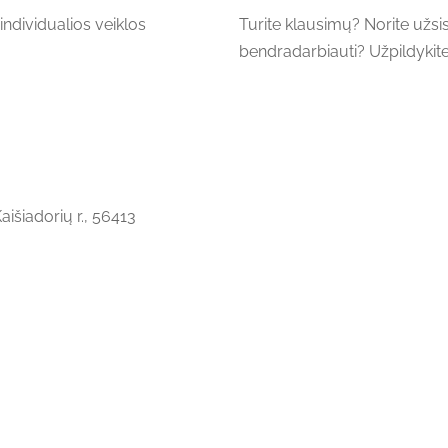
dividualios veiklos
Turite klausimų? Norite užsis
bendradarbiauti? Užpildykit
išiadorių r.,
56413