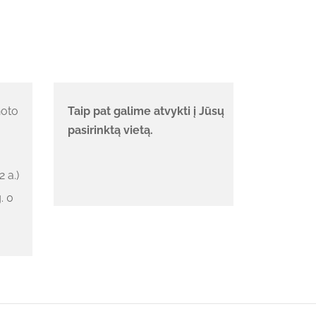
noto
Taip pat galime atvykti į Jūsų
pasirinktą vietą
.
 a.)
. 0