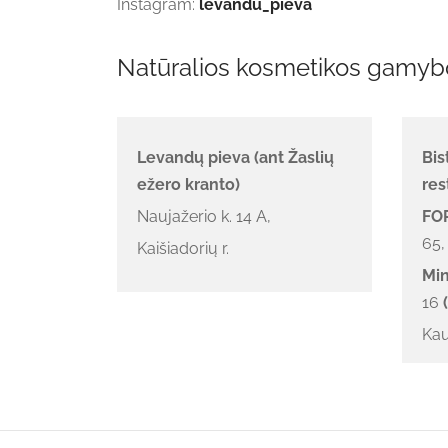
Instagram:
levandu_pieva
Natūralios kosmetikos gamybo
Levandų pieva (ant Žaslių
Bi
ežero kranto)
res
Naujažerio k. 14 A,
FOR
65,
Kaišiadorių r.
Min
16
(
Ka