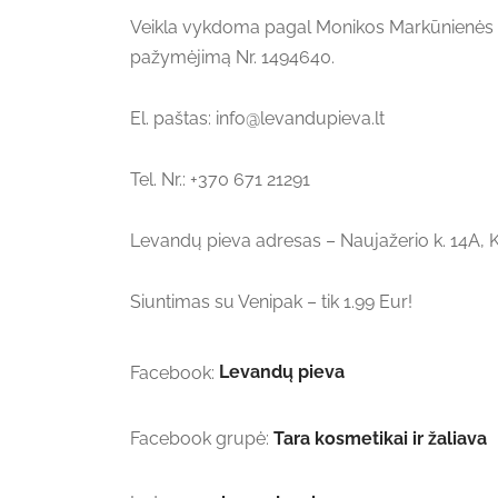
Veikla vykdoma pagal Monikos Markūnienės in
pažymėjimą Nr.
1494640.
El. paštas: info@levandupieva.lt
Tel. Nr.: +370 671 21291
Levandų pieva adresas – Naujažerio k. 14A, Ka
Siuntimas su Venipak – tik 1.99 Eur!
Facebook:
Levandų pieva
Facebook grupė:
Tara kosmetikai ir žaliava