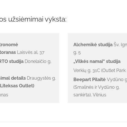
s užsiėmimai vyksta:
stronomė
Alchemikė studija
Šv. Ig
toranas
Laisvės al. 37
g. 5
TO studija
Donelaičio g.
„Vilkės namai“ studija
Verkių g. 31C (Outlet Park 2
imal details
Draugystės g.
Beepart Pilaitė
Vydūno g
Liteksas Outlet)
(Smalinės ir Vydūno g.
unas
sankirta), Vilnius