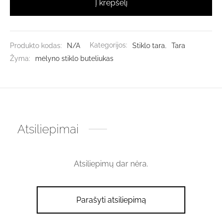
Į krepšelį
Produkto kodas:
N/A
Kategorijos:
Stiklo tara
,
Tara
Žyma:
mėlyno stiklo buteliukas
Atsiliepimai
Atsiliepimų dar nėra.
Parašyti atsiliepimą