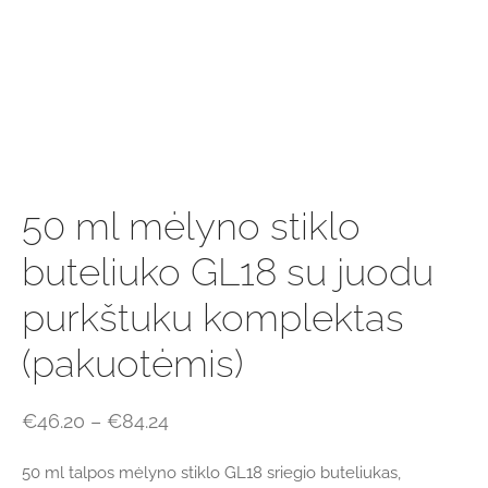
50 ml mėlyno stiklo
buteliuko GL18 su juodu
purkštuku komplektas
(pakuotėmis)
Price
€
46.20
–
€
84.24
range:
50 ml talpos mėlyno stiklo GL18 sriegio buteliukas,
€46.20