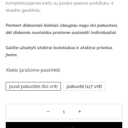
komplektuojamas kartu su juodos spalvos purkštuku ir
through
skaidriu gaubteliu.
€84.24
Perkant didesniais kiekiais (daugiau negu dvi pakuotes),
dėl didesnės nuolaidos prašome susisiekti individualiai.
Galite užsakyti atskirai buteliukus ir atskirai priedus
jiems.
Kiekis (prašome pasirinkti)
pusė pakuotės (60 vnt)
pakuotė (117 vnt)