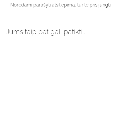
Norėdami parašyti atsiliepimą, turite
prisijungti
.
Jums taip pat gali patikti…
Juodos spalvos