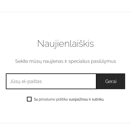
Price
€
53.90
–
€
180.60
€0.30
range:
through
€53.90
€0.49
through
€180.60
Naujienlaiškis
Sekite mūsų naujienas ir specialius pasiūlymus
Su
privatumo politika
susipažinau ir sutinku.