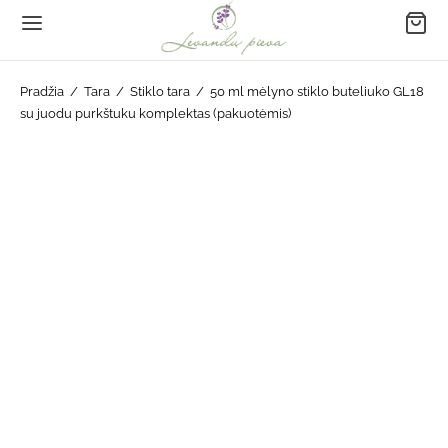
Pradžia
/
Tara
/
Stiklo tara
/
50 ml mėlyno stiklo buteliuko GL18
su juodu purkštuku komplektas (pakuotėmis)