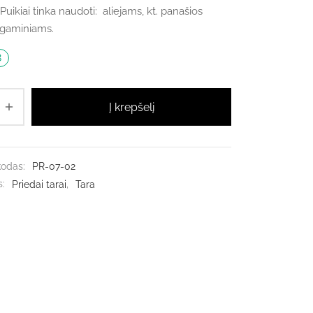
 Puikiai tinka naudoti: aliejams, kt. panašios
 gaminiams.
8
Į krepšelį
kodas:
PR-07-02
s:
Priedai tarai
,
Tara