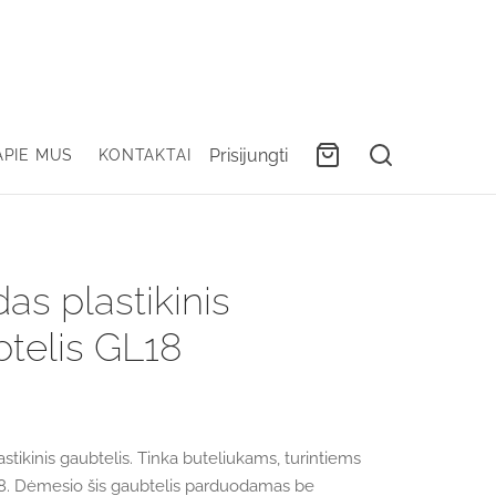
Prisijungti
APIE MUS
KONTAKTAI
as plastikinis
telis GL18
stikinis gaubtelis. Tinka buteliukams, turintiems
18. Dėmesio šis gaubtelis parduodamas be