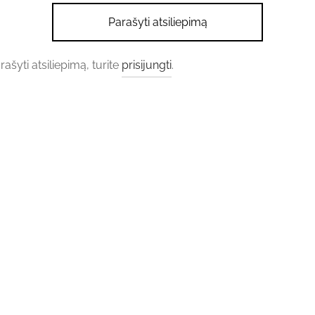
Parašyti atsiliepimą
šyti atsiliepimą, turite
prisijungti
.