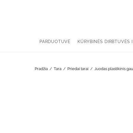
PARDUOTUVĖ
KŪRYBINĖS DIRBTUVĖS I
Pradžia
/
Tara
/
Priedai tarai
/
Juodas plastikinis ga