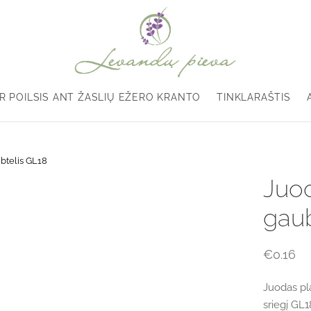
R POILSIS ANT ŽASLIŲ EŽERO KRANTO
TINKLARAŠTIS
ubtelis GL18
Juod
gaub
€
0.16
Juodas pla
sriegį GL