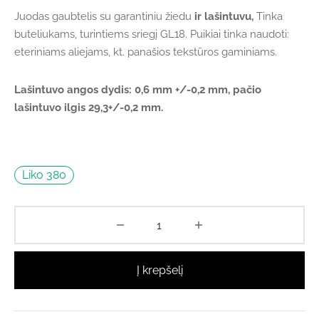
Juodas gaubtelis su garantiniu žiedu
ir lašintuvu,
Tinka
buteliukams, turintiems sriegį GL18. Puikiai tinka naudoti:
eteriniams aliejams, kt. panašios tekstūros gaminiams.
Lašintuvo angos dydis: 0,6 mm +/-0,2 mm, pačio
lašintuvo ilgis 29,3+/-0,2 mm.
Liko 380
Į krepšelį