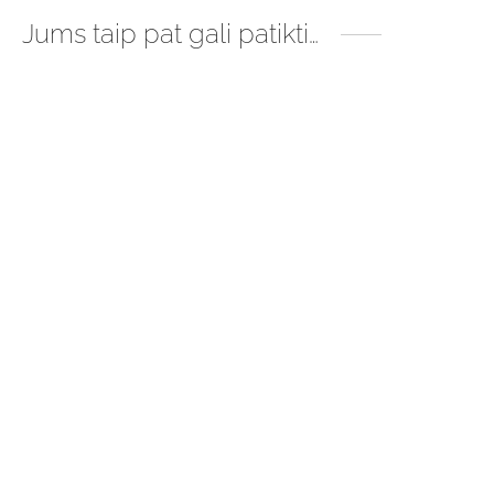
Jums taip pat gali patikti…
Kvadratiniai rudo stiklo
Rudo stiklo buteliukai
buteliukai GL18
GL18.
Price
Price
€
0.30
–
€
0.49
€
0.21
–
€
0.38
range:
range: