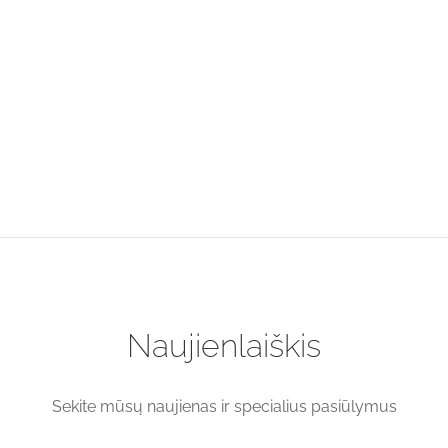
Juodos spalvos
100 ml mėlyno stiklo
purkštukas GL18
buteliuko GL18 su baltu
buteliukams iki 100 ml (su
purkštuku komplektas
auksiniu)
(pakuotėmis)
Price
Price
€
0.80
–
€
70.00
€
53.90
–
€
180.60
range:
range:
€0.80
€53.90
through
through
€70.00
€180.60
Naujienlaiškis
Sekite mūsų naujienas ir specialius pasiūlymus