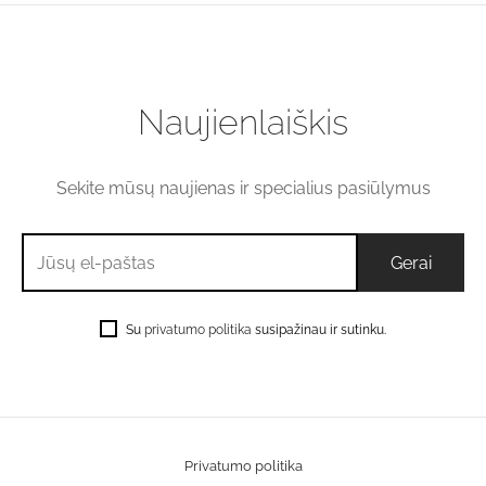
€0.07
through
€12.00
Naujienlaiškis
Sekite mūsų naujienas ir specialius pasiūlymus
Su
privatumo politika
susipažinau ir sutinku.
Privatumo politika