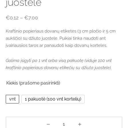
juostele
Price
€
0.12
–
€
7.00
range:
Kraftinio popieriaus dovanų etiketės (3 cm pločio ir 5 cm
€0.12
aukščio) su džiuto juostele. Puikiai tinka naudoti ant
through
įvairiausiios taros ar panaudoti kaip dovanų korteles.
€7.00
Galima įsigyti po 1 vnt arba visą pakuotę (viduje 100 vnt
kraftinio popieriaus dovanų etikečių su džiuto juostele).
Kiekis (prašome pasirinkti)
vnt
1 pakuotė (100 vnt kortelių)