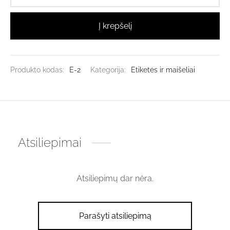
Į krepšelį
Produkto kodas:
E-2
Kategorija:
Etiketės ir maišeliai
Atsiliepimai
Atsiliepimų dar nėra.
Parašyti atsiliepimą