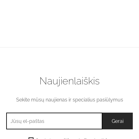
Plastikinė pipetė, 1 ml
talpos
€
0.30
Naujienlaiškis
Sekite mūsų naujienas ir specialius pasiūlymus