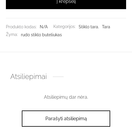
Į krepšelį
Produkto kodas:
N/A
Kategorijos:
Stiklo tara
,
Tara
Žyma:
rudo stiklo buteliukas
Atsiliepimai
Atsiliepimų dar nėra.
Parašyti atsiliepimą