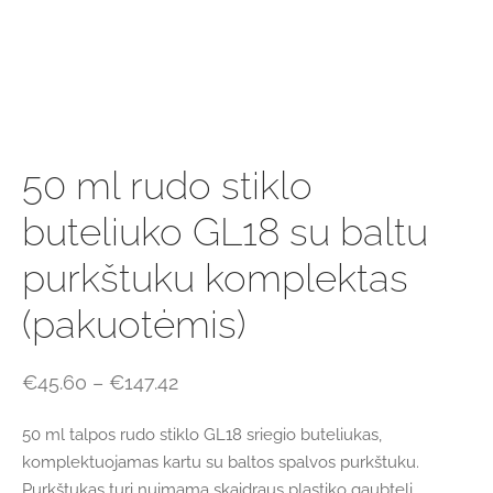
50 ml rudo stiklo
buteliuko GL18 su baltu
purkštuku komplektas
(pakuotėmis)
Price
€
45.60
–
€
147.42
range:
50 ml talpos rudo stiklo GL18 sriegio buteliukas,
€45.60
komplektuojamas kartu su baltos spalvos purkštuku.
through
Purkštukas turi nuimamą skaidraus plastiko gaubtelį.