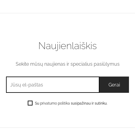
Price
€
53.90
–
€
180.60
range:
€53.90
through
€180.60
Naujienlaiškis
Sekite mūsų naujienas ir specialius pasiūlymus
Su
privatumo politika
susipažinau ir sutinku.