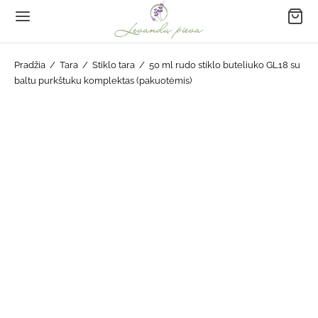
Pradžia
/
Tara
/
Stiklo tara
/
50 ml rudo stiklo buteliuko GL18 su
baltu purkštuku komplektas (pakuotėmis)